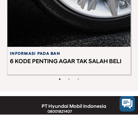
INFORMASI PADA BAN
G
a
6 KODE PENTING AGAR TAK SALAH BELI
5
M
PT Hyundai Mobil Indonesia
08001821407
Segala Bentuk Transaksi Hanya Melalui Nomer
Rekening Resmi PT HYUNDAI MOBIL INDONESIA
(Klik Disini)