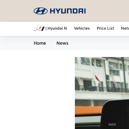
| Hyundai N
Vehicles
Price List
Net
Home
News