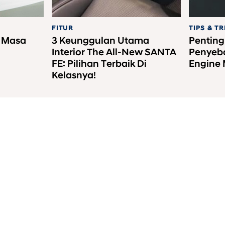
FITUR
TIPS & TR
i Masa
3 Keunggulan Utama
Penting
Interior The All-New SANTA
Penyeba
FE: Pilihan Terbaik Di
Engine
Kelasnya!
nesia
a Melalui Nomer Rekening Resmi PT HYUNDAI MOBIL INDONESIA (Klik Disini)
l
|
Contact us
|
E-Calendar
|
Sitemap
© 2026 Hyundai Mobil Indonesia. All Rights Reserved.