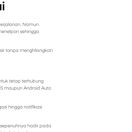
i
perjalanan. Namun
menelpon sehingga
isir tanpa menghilangkan
tuk tetap terhubung
 IOS maupun Android Auto
si hingga notifikasi
k sepenuhnya hadir pada