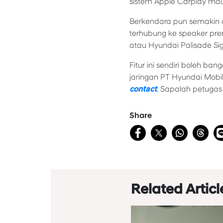
sistem Apple Carplay maupu
Berkendara pun semakin a
terhubung ke speaker pre
atau Hyundai Palisade Sig
Fitur ini sendiri boleh b
jaringan PT Hyundai Mobil
contact
. Sapalah petuga
Share
Related Articl