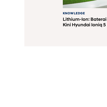
KNOWLEDGE
Lithium-Ion: Batera
Kini Hyundai Ioniq 5
PT Hyundai Mobil Indo
08001821407
Segala Bentuk Transaksi Hany
Vehicle line-up
|
Downloads
|
Lega