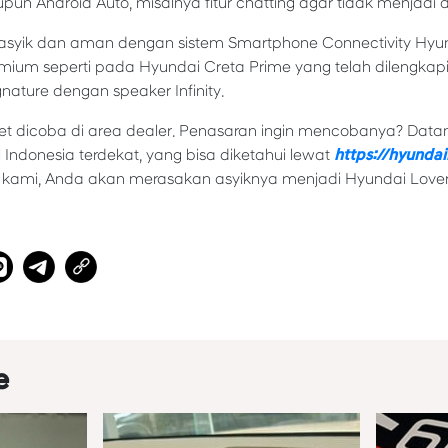
n Android Auto, misalnya fitur chatting agar tidak menjadi dis
syik dan aman dengan sistem Smartphone Connectivity Hyund
mium seperti pada Hyundai Creta Prime yang telah dilengka
nature dengan speaker Infinity.
anget dicoba di area dealer. Penasaran ingin mencobanya? Datan
 Indonesia terdekat, yang bisa diketahui lewat
https://hyundai
s kami, Anda akan merasakan asyiknya menjadi Hyundai Lover
e