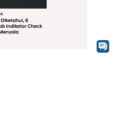
IK
 DIketahui, 6
b Indikator Check
 Menyala