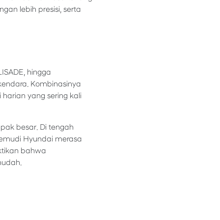
n lebih presisi, serta
LISADE, hingga
kendara. Kombinasinya
harian yang sering kali
mpak besar. Di tengah
ngemudi Hyundai merasa
uktikan bahwa
 mudah.