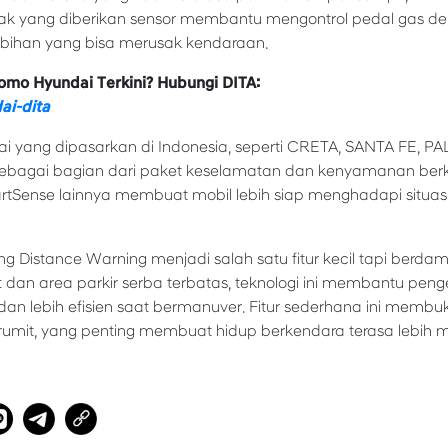
ak yang diberikan sensor membantu mengontrol pedal gas denga
ihan yang bisa merusak kendaraan.
omo Hyundai Terkini? Hubungi DITA:
ai-dita
i yang dipasarkan di Indonesia, seperti CRETA, SANTA FE, PA
bagai bagian dari paket keselamatan dan kenyamanan ber
tSense lainnya membuat mobil lebih siap menghadapi situasi 
ng Distance Warning menjadi salah satu fitur kecil tapi berda
t dan area parkir serba terbatas, teknologi ini membantu pe
 dan lebih efisien saat bermanuver. Fitur sederhana ini memb
rumit, yang penting membuat hidup berkendara terasa lebih