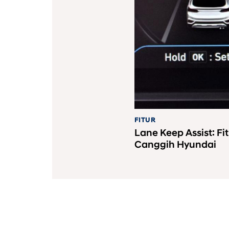
FITUR
Lane Keep Assist: Fit
Canggih Hyundai
PT Hyundai Mobil Indo
08001821407