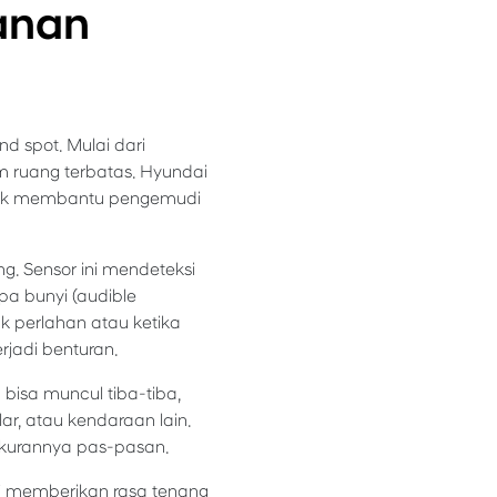
lanan
ind spot. Mulai dari
m ruang terbatas. Hyundai
ntuk membantu pengemudi
. Sensor ini mendeteksi
a bunyi (audible
ak perlahan atau ketika
jadi benturan.
bisa muncul tiba-tiba,
ar, atau kendaraan lain.
ukurannya pas-pasan.
W memberikan rasa tenang