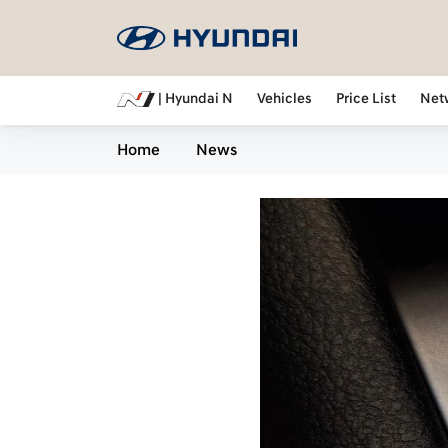
| Hyundai N
Vehicles
Price List
Net
Home
News