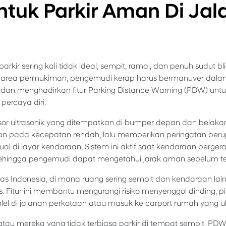
ntuk Parkir Aman Di Ja
parkir sering kali tidak ideal, sempit, ramai, dan penuh sudut bl
ga area permukiman, pengemudi kerap harus bermanuver dala
dan menghadirkan fitur Parking Distance Warning (PDW) u
percaya diri.
r ultrasonik yang ditempatkan di bumper depan dan belakang
ran pada kecepatan rendah, lalu memberikan peringatan berup
ual di layar kendaraan. Sistem ini aktif saat kendaraan berger
ehingga pengemudi dapat mengetahui jarak aman sebelum ter
as Indonesia, di mana ruang sering sempit dan kendaraan lain 
. Fitur ini membantu mengurangi risiko menyenggol dinding, pil
alel di jalanan perkotaan atau masuk ke carport rumah yang 
au mereka yang tidak terbiasa parkir di tempat sempit, PD