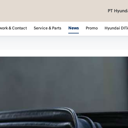
PT Hyunda
work & Contact
Service & Parts
News
Promo
Hyundai DIT