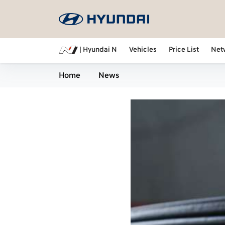
| Hyundai N
Vehicles
Price List
Net
Home
News