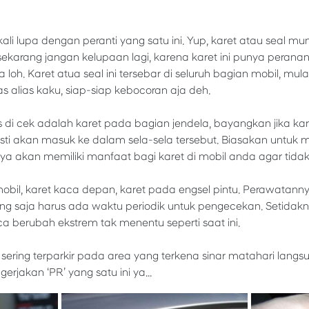
ali lupa dengan peranti yang satu ini. Yup, karet atau seal mu
ekarang jangan kelupaan lagi, karena karet ini punya perana
a loh. Karet atua seal ini tersebar di seluruh bagian mobil, mula
as alias kaku, siap-siap kebocoran aja deh.
di cek adalah karet pada bagian jendela, bayangkan jika karet
sti akan masuk ke dalam sela-sela tersebut. Biasakan untuk
tunya akan memiliki manfaat bagi karet di mobil anda agar tid
 mobil, karet kaca depan, karet pada engsel pintu. Perawatan
g saja harus ada waktu periodik untuk pengecekan. Setidak
ca berubah ekstrem tak menentu seperti saat ini.
sering terparkir pada area yang terkena sinar matahari langsun
rjakan ‘PR’ yang satu ini ya...