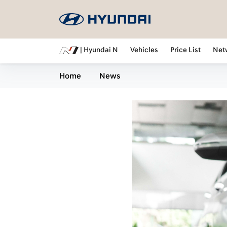
| Hyundai N
Vehicles
Price List
Net
Home
News