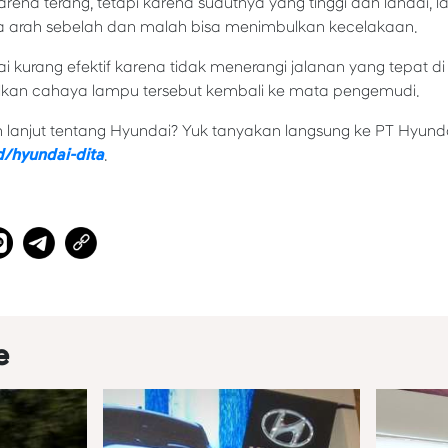
ena terang, tetapi karena sudutnya yang tinggi dan landai, l
arah sebelah dan malah bisa menimbulkan kecelakaan.
ilai kurang efektif karena tidak menerangi jalanan yang tepat 
lkan cahaya lampu tersebut kembali ke mata pengemudi.
h lanjut tentang Hyundai? Yuk tanyakan langsung ke PT Hyunda
d/hyundai-dita
.
e