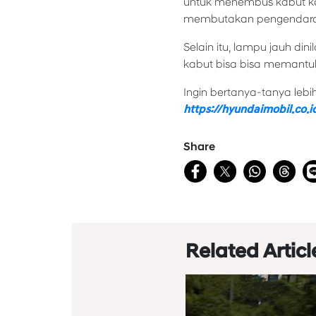
untuk menembus kabut kar
membutakan pengendara 
Selain itu, lampu jauh din
kabut bisa bisa memantu
Ingin bertanya-tanya lebi
https://hyundaimobil.co.i
Share
Related Articl