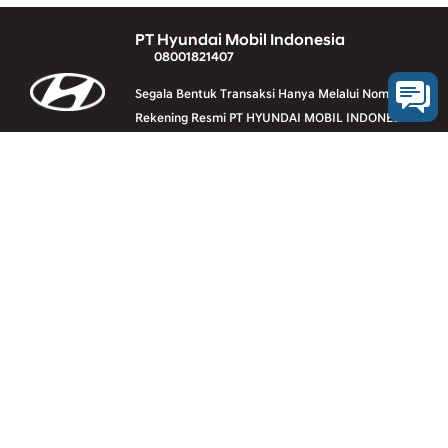
PT Hyundai Mobil Indonesia
08001821407
Segala Bentuk Transaksi Hanya Melalui Nomer
Rekening Resmi PT HYUNDAI MOBIL INDONESIA
(Klik Disini)
Vehicle line-up
Downloads
Legal
Contact us
E-Calendar
Sitemap