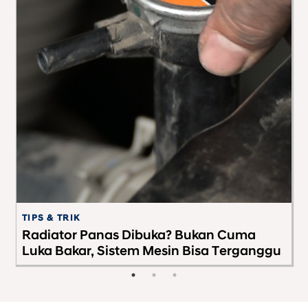
TIPS & TRIK
M
da
Radiator Panas Dibuka? Bukan Cuma
M
Luka Bakar, Sistem Mesin Bisa Terganggu
B