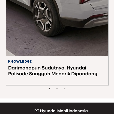
KNOWLEDGE
G
Darimanapun Sudutnya, Hyundai
H
Palisade Sungguh Menarik Dipandang
P
K
PT Hyundai Mobil Indonesia