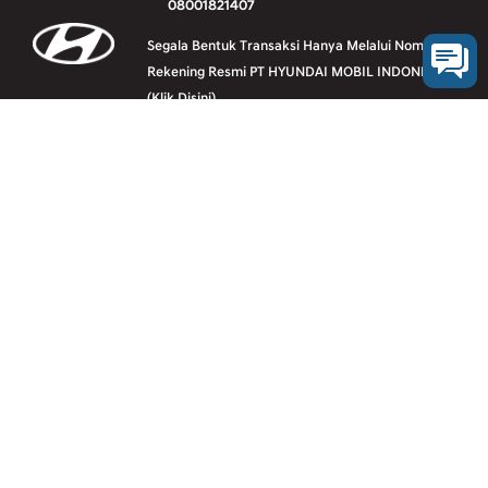
08001821407
Segala Bentuk Transaksi Hanya Melalui Nomer
Rekening Resmi PT HYUNDAI MOBIL INDONESIA
(Klik Disini)
Vehicle line-up
Downloads
Legal
Contact us
E-Calendar
Sitemap
© 2026 Hyundai Mobil Indonesia. All Rights Reserved.