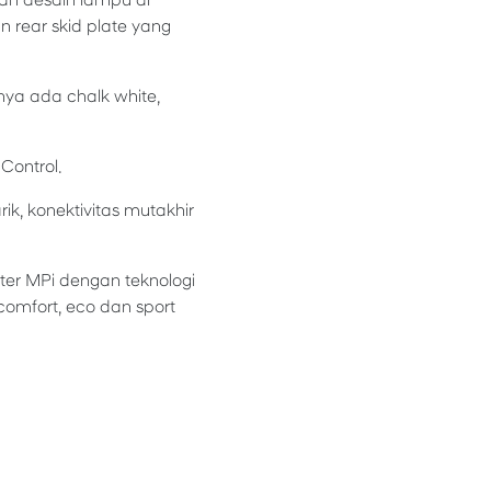
an desain lampu di
 rear skid plate yang
nya ada chalk white,
 Control.
, konektivitas mutakhir
ter MPi dengan teknologi
u comfort, eco dan sport