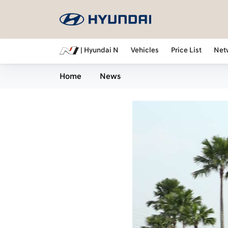
| Hyundai N
Vehicles
Price List
Net
Home
News