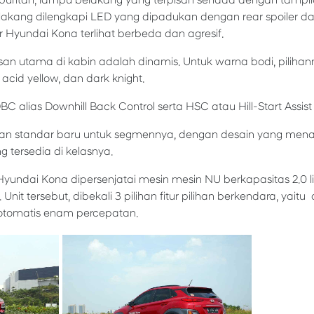
uritan, lampu belakang yang terpisah senada dengan tampil
kang dilengkapi LED yang dipadukan dengan rear spoiler dan
 Hyundai Kona terlihat berbeda dan agresif.
an utama di kabin adalah dinamis. Untuk warna bodi, pilihan
 acid yellow, dan dark knight.
DBC alias Downhill Back Control serta HSC atau Hill-Start Assist
 standar baru untuk segmennya, dengan desain yang menarik
g tersedia di kelasnya.
Hyundai Kona dipersenjatai mesin mesin NU berkapasitas 2.0 li
. Unit tersebut, dibekali 3 pilihan fitur pilihan berkendara, yait
 otomatis enam percepatan.