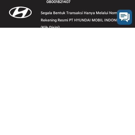
08001821407
Segala Bentuk Transaksi Hanya Melalui Nomer
Rekening Resmi PT HYUNDAI MOBIL INDONESIA
(Klik Disini)
Vehicle line-up
Downloads
Legal
Contact us
E-Calendar
Sitemap
© 2026 Hyundai Mobil Indonesia. All Rights Reserved.