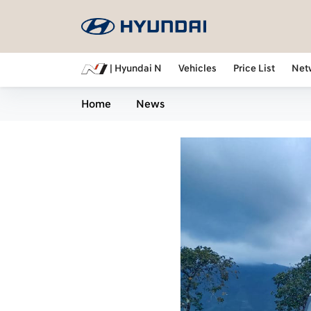
| Hyundai N
Vehicles
Price List
Net
Home
News