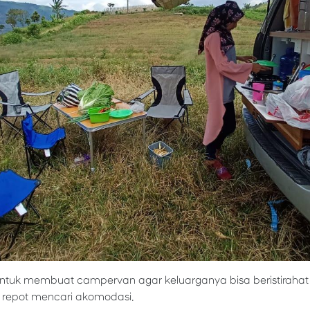
e untuk membuat campervan agar keluarganya bisa beristirah
 repot mencari akomodasi.